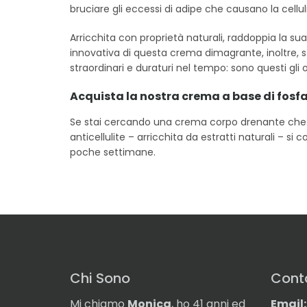
bruciare gli eccessi di adipe che causano la cellul
Arricchita con proprietà naturali, raddoppia la s
innovativa di questa crema dimagrante, inoltre, st
straordinari e duraturi nel tempo: sono questi gli o
Acquista la nostra crema a base di fosfa
Se stai cercando una crema corpo drenante che ti ai
anticellulite – arricchita da estratti naturali – s
poche settimane.
Chi Sono
Conta
Mi chiamo
Monica
, ho 41 anni ed
Email: