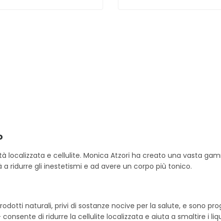
o
localizzata e cellulite. Monica Atzori ha creato una vasta gamma 
à a ridurre gli inestetismi e ad avere un corpo più tonico.
rodotti naturali, privi di sostanze nocive per la salute, e sono p
nsente di ridurre la cellulite localizzata e aiuta a smaltire i liqu