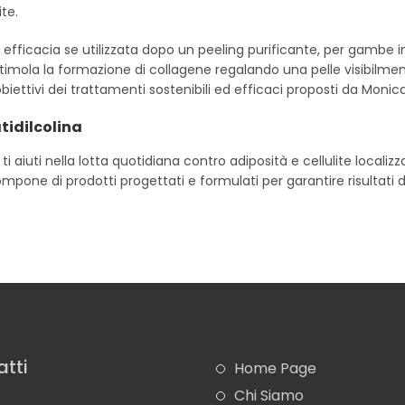
ite.
ua efficacia se utilizzata dopo un peeling purificante, per gam
imola la formazione di collagene regalando una pelle visibilmente 
biettivi dei trattamenti sostenibili ed efficaci proposti da Monica
tidilcolina
uti nella lotta quotidiana contro adiposità e cellulite localizzata
i compone di prodotti progettati e formulati per garantire risultat
tti
Home Page
Chi Siamo