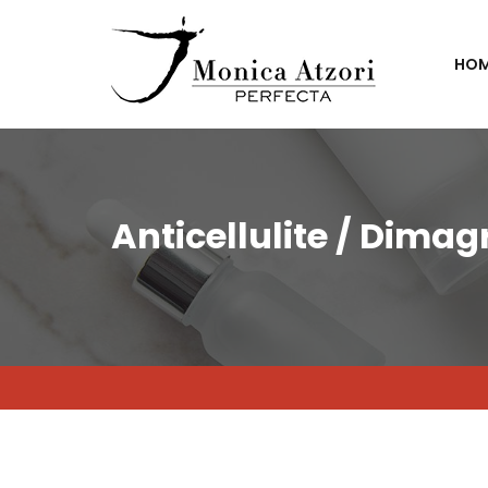
HO
Anticellulite / Dima