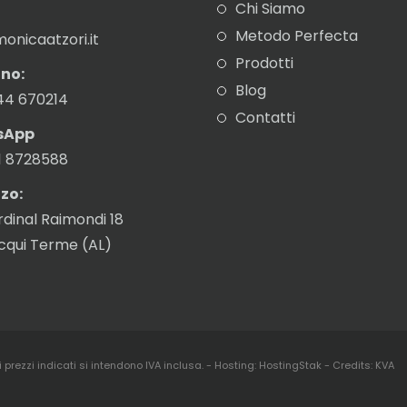
Chi Siamo
Metodo Perfecta
onicaatzori.it
Prodotti
no:
Blog
44 670214
Contatti
sApp
1 8728588
zzo:
rdinal Raimondi 18
Acqui Terme (AL)
 prezzi indicati si intendono IVA inclusa.
-
Hosting:
HostingStak
- Credits:
KVA