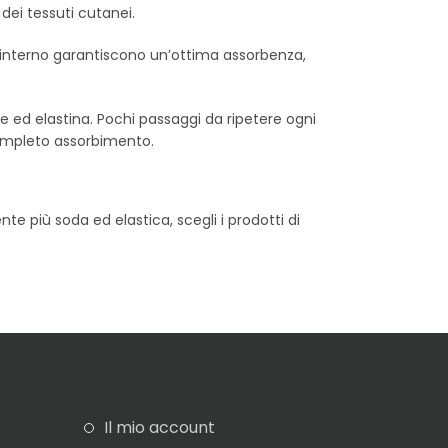
dei tessuti cutanei.
suo interno garantiscono un’ottima assorbenza,
ene ed elastina. Pochi passaggi da ripetere ogni
 completo assorbimento.
e più soda ed elastica, scegli i prodotti di
Il mio account