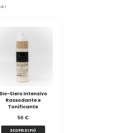
di 1
Bio-Siero Intensivo
Rassodante e
Tonificante
56 €
SCOPRI DI PIÙ