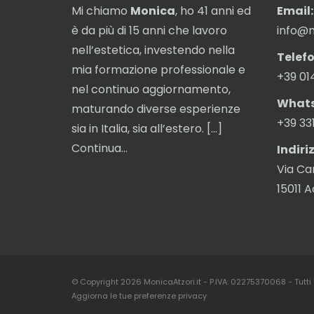
Mi chiamo
Monica
, ho 41 anni ed
Email:
è da più di 15 anni che lavoro
info@m
nell’estetica, investendo nella
Telefo
mia formazione professionale e
+39 01
nel continuo aggiornamento,
What
maturando diverse esperienze
+39 33
sia in Italia, sia all’estero. […]
Continua…
Indiri
Via Ca
15011 
© Copyright 2026 MonicaAtzori.it
-
P.IVA: 02275370068 - Tutti i
Aggiorna le tue preferenze privacy