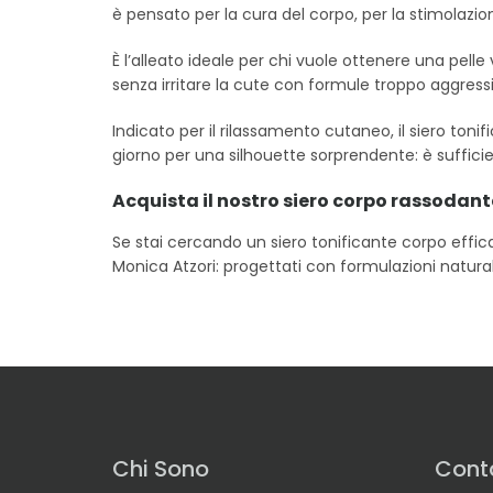
è pensato per la cura del corpo, per la stimolazi
È l’alleato ideale per chi vuole ottenere una pelle
senza irritare la cute con formule troppo aggress
Indicato per il rilassamento cutaneo, il siero tonif
giorno per una silhouette sorprendente: è sufficie
Acquista il nostro siero corpo rassodant
Se stai cercando un siero tonificante corpo effica
Monica Atzori: progettati con formulazioni naturali 
Chi Sono
Conta