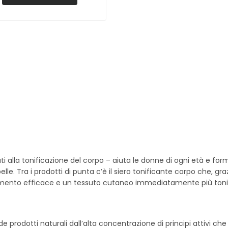
ati alla tonificazione del corpo – aiuta le donne di ogni età e fo
a pelle. Tra i prodotti di punta c’è il siero tonificante corpo che, 
amento efficace e un tessuto cutaneo immediatamente più toni
e prodotti naturali dall’alta concentrazione di principi attivi che s