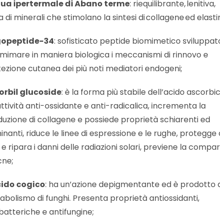
ua ipertermale di Abano terme
: riequilibrante, lenitiva,
a di minerali che stimolano la sintesi di collagene ed elasti
gopeptide-34
: sofisticato peptide biomimetico sviluppat
mimare in maniera biologica i meccanismi di rinnovo e
ezione cutanea dei più noti mediatori endogeni;
orbil glucoside
: è la forma più stabile dell’acido ascorbic
ttività anti-ossidante e anti-radicalica, incrementa la
uzione di collagene e possiede proprietà schiarenti ed
minanti, riduce le linee di espressione e le rughe, protegge 
 e ripara i danni delle radiazioni solari, previene la compa
cne;
cido cogico
: ha un’azione depigmentante ed è prodotto 
bolismo di funghi. Presenta proprietà antiossidanti,
batteriche e antifungine;