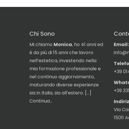
Chi Sono
Conta
Mi chiamo
Monica
, ho 41 anni ed
Email:
è da più di 15 anni che lavoro
info@m
nell’estetica, investendo nella
Telefo
mia formazione professionale e
+39 01
nel continuo aggiornamento,
What
maturando diverse esperienze
+39 33
sia in Italia, sia all’estero. […]
Continua…
Indiri
Via Ca
15011 