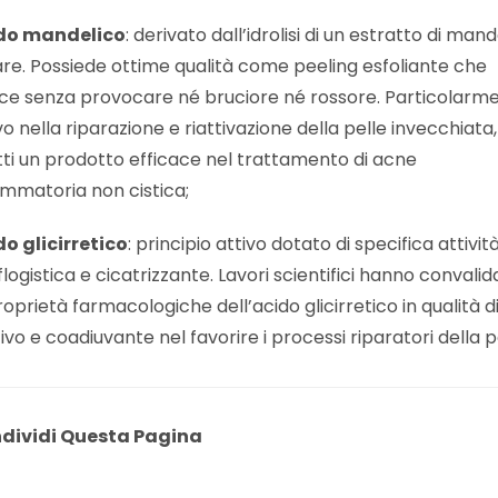
do mandelico
: derivato dall’idrolisi di un estratto di man
e. Possiede ottime qualità come peeling esfoliante che
ce senza provocare né bruciore né rossore. Particolarm
vo nella riparazione e riattivazione della pelle invecchiata,
tti un prodotto efficace nel trattamento di acne
ammatoria non cistica;
o glicirretico
: principio attivo dotato di specifica attivit
flogistica e cicatrizzante. Lavori scientifici hanno convalid
roprietà farmacologiche dell’acido glicirretico in qualità d
tivo e coadiuvante nel favorire i processi riparatori della p
dividi Questa Pagina