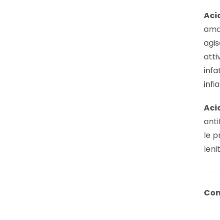
Aci
amar
agis
atti
infa
infi
Acid
anti
le p
leni
Con