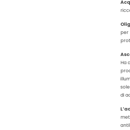
Acq
ricc
Oli
per 
prot
Asc
Ha a
prod
illu
sole
di a
L’a
meta
anti