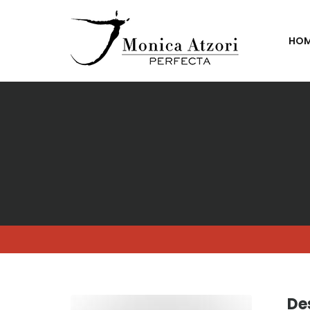
HO
De