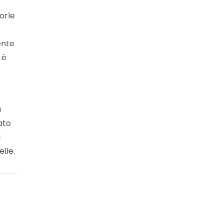
dorle
ente
 è
à
ato
i
elle.