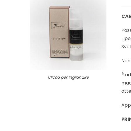
CAR
Poss
l’ip
Svol
Non 
È ad
Clicca per ingrandire
macc
atte
Appl
PRIN