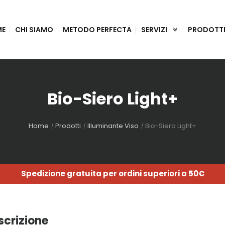
ME
CHI SIAMO
METODO PERFECTA
SERVIZI
PRODOTT
Bio-Siero Light+
Home
Prodotti
Illuminante Viso
Bio-Siero Light+
Spedizione gratuita per ordini superiori a 50€
scrizione