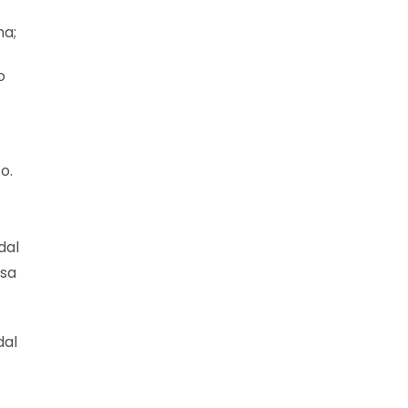
na;
o
o.
dal
rsa
dal