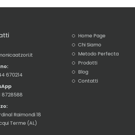
tti
Home Page
Chi Siamo
Metodo Perfecta
onicaatzori.it
Prodotti
no:
Blog
44 670214
Contatti
sApp
1 8728588
zzo:
rdinal Raimondi 18
Acqui Terme (AL)