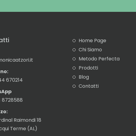
tti
Home Page
Chi Siamo
Metodo Perfecta
onicaatzori.it
Prodotti
no:
Blog
44 670214
Contatti
sApp
1 8728588
zzo:
rdinal Raimondi 18
Acqui Terme (AL)