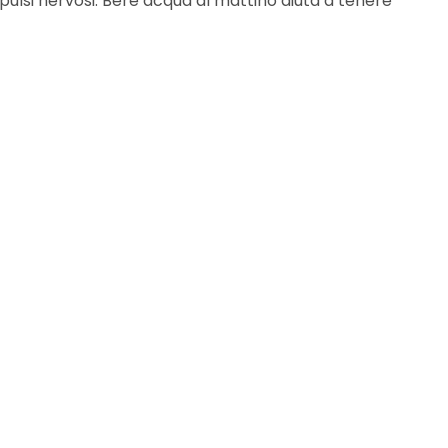
impulsi nervosi. Bere acqua al mattino aiuta a tenere