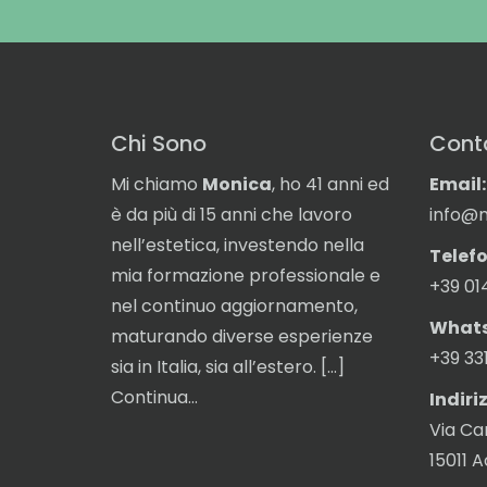
Chi Sono
Conta
Mi chiamo
Monica
, ho 41 anni ed
Email:
è da più di 15 anni che lavoro
info@m
nell’estetica, investendo nella
Telefo
mia formazione professionale e
+39 01
nel continuo aggiornamento,
What
maturando diverse esperienze
+39 33
sia in Italia, sia all’estero. […]
Continua…
Indiri
Via Ca
15011 