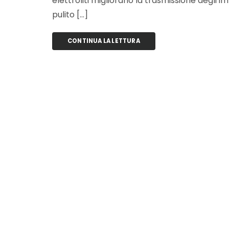
elettroliti migliorano la trasmissione degli 
pulito […]
CONTINUA LA LETTURA