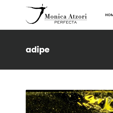
HO
adipe